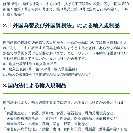
は第18号に掲げる行為（これらの号に掲げる不正競争の区分に応じて同法第19
条第１項第１号から第６号まで、第８号又は第10号に定める行為を除く。）を
組成する物品
2.「外国為替及び外国貿易法」による輸入規制品
国内産業の保護や通商政策の目的から、一部の商品については輸入規制が行わ
れており、これに該当する商品を輸入しようとするときは、あらかじめ輸入の
割当てや承認を受ける必要があります。また、ワシントン条約で保護されてい
る動植物は輸入できないか、または許可が必要です。
a．輸入公表第1号（輸入割当品目）
b．輸入公表第2号、第2の2号（輸入承認品目）
c．輸入公表第3号（事前確認品目及び通関時確認品目）
3.国内法による輸入規制品
国内法令により、輸入通関するまでに許可、承認または検査が必要とされま
す。
「食品衛生法」：食品、添加物、食器、容器包装、乳幼児用玩具など
「医薬品医療機器等法」：化粧品、医薬品、医薬部外品、医療機器など
「植物防疫法」：植物、種苗、花き、野菜、果物など
「家畜伝染病予防法」：動物、食肉、食肉加工品、乳製品（携帯品を除く）な