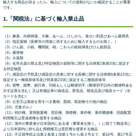
輸入する商品が決まったら、輸入についての規制がないか確認することが重要
です。
1.「関税法」に基づく輸入禁止品
（1）麻薬、向精神薬、大麻、あへん、けしがら、覚せい剤及びあへん吸煙具
（2）指定薬物（医療等の用途に供するために輸入するものを除く。）
（3）けん銃、小銃、機関銃、砲、これらの銃砲弾及びけん銃部品
（4）爆発物
（5）火薬類
（6）化学兵器の禁止及び特定物質の規制等に関する法律第2条第3項に規定す
る特定物質
（7）感染症の予防及び感染症の患者に対する医療に関する法律第6条第22項に
規定する一種病原体等及び同条第23項に規定する二種病原体等
（8）貨幣、紙幣、銀行券、印紙もしくは郵便切手（郵便切手以外の郵便料金を
示す証票を含む）又は有価証券の偽造品、変造品、模造品及び偽造カード（生
カードを含む）
（9）公安又は風俗を害すべき書籍、図画、彫刻物その他の物品
（10）児童ポルノ
（11）特許権、実用新案権、意匠権、商標権、著作権、著作隣接権、回路配置
利用権又は育成者権を侵害する物品
（12）海外の事業者が日本国内にある者（事業者を除く。）に宛てて郵送等に
より日本国内に持ち込む商標権又は意匠権を侵害する物品
（13）不正競争防止法第２条第１項第１号から第３号まで、第10号、第17号又