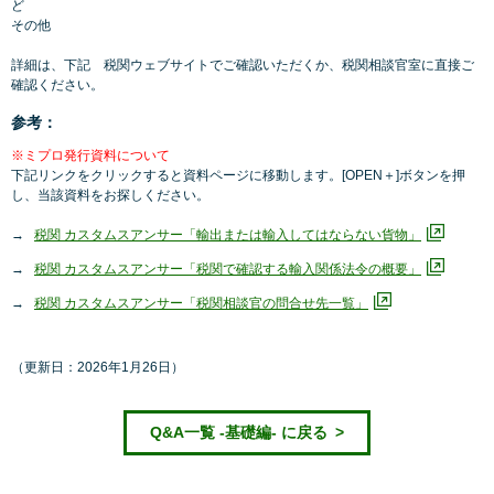
ど
その他
詳細は、下記 税関ウェブサイトでご確認いただくか、税関相談官室に直接ご
確認ください。
参考：
※ミプロ発行資料について
下記リンクをクリックすると資料ページに移動します。[OPEN＋]ボタンを押
し、当該資料をお探しください。
税関 カスタムスアンサー「輸出または輸入してはならない貨物」
税関 カスタムスアンサー「税関で確認する輸入関係法令の概要」
税関 カスタムスアンサー「税関相談官の問合せ先一覧」
（更新日：2026年1月26日）
Q&A一覧 -基礎編- に戻る
>