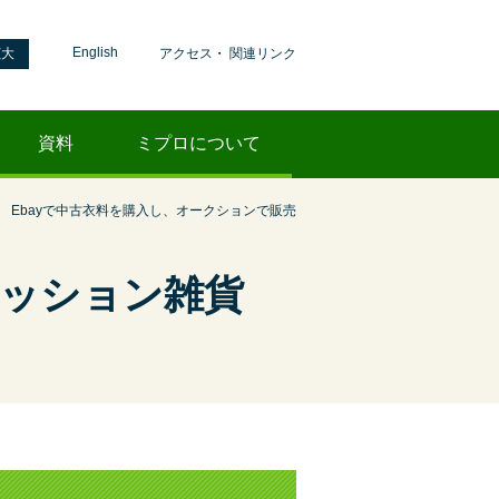
English
拡大
アクセス
・
関連リンク
資料
ミプロについて
Ebayで中古衣料を購入し、オークションで販売
ァッション雑貨