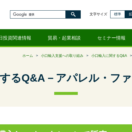
文字サイズ
標準
日投資関連情報
貿易・起業相談
セミナー情報
ホーム
>
小口輸入支援への取り組み
>
小口輸入に関するQ&A
>
するQ&A－アパレル・フ