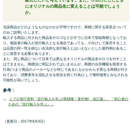
販売したいと考えています。また、小分けにしたとき
にオリジナルの商品名に変えることは可能でしょう
か。
当該商品がどのようなものなのかが不明ですので、商標に関する留意点ついて
のみご説明いたします。
輸入する商品に付された商品名やロゴなどがすでに日本で登録商標となってお
り、相談者の輸入が並行輸入となる場合であっても、小分けして販売すること
は品質の同一性を損ない合法的な並行輸入とはいえないとした裁判例があるこ
とに留意する必要があります。
また、同じ商品について日本では異なるオリジナルの商品名やロゴを付すこと
はできません。商標法に明記されてはいませんが、商標の出所機能を阻害する
行為(つまり商品のメーカーなどが同じであるにもかかわらず異なる商標が付さ
れており、消費者等を混乱させる状況を招く行為)として権利侵害とみなされる
可能性が高いでしょう。
参考：
ミプロ発行資料「並行輸入を学ぶ(商標権・著作権) 改訂版」、「初心者の
ための『並行輸入を学ぶ』」
（更新日：2017年8月4日）